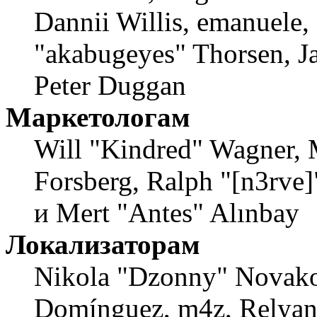
Dannii Willis, emanuele,
"akabugeyes" Thorsen, Ja
Peter Duggan
Маркетологам
Will "Kindred" Wagner, 
Forsberg, Ralph "[n3rve
и Mert "Antes" Alınbay
Локализаторам
Nikola "Dzonny" Novako
Domínguez, m4z, Relyana