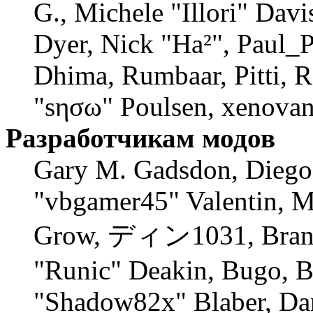
G., Michele "Illori" Davi
Dyer, Nick "Ha²", Paul_P
Dhima, Rumbaar, Pitti, 
"sησω" Poulsen, xenovan
Разработчикам модов
Gary M. Gadsdon, Diego
"vbgamer45" Valentin, M
Grow, ディン1031, Branno
"Runic" Deakin, Bugo, B
"Shadow82x" Blaber, Dan