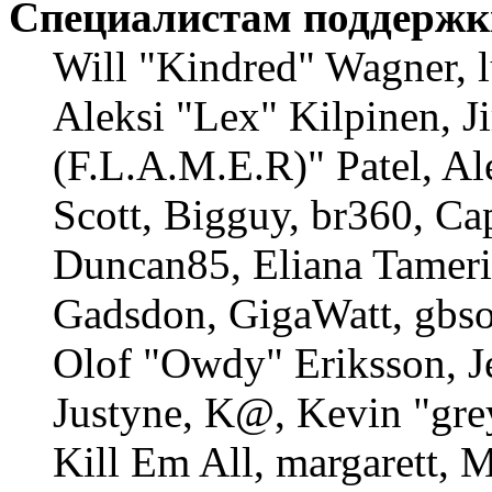
Специалистам поддержк
Will "Kindred" Wagner, l
Aleksi "Lex" Kilpinen, 
(F.L.A.M.E.R)" Patel, Al
Scott, Bigguy, br360, Ca
Duncan85, Eliana Tameri
Gadsdon, GigaWatt, gbso
Olof "Owdy" Eriksson, J
Justyne, K@, Kevin "gre
Kill Em All, margarett, 