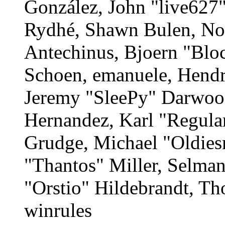
González, John "live627
Rydhé, Shawn Bulen, Nor
Antechinus, Bjoern "Bloc
Schoen, emanuele, Hendr
Jeremy "SleePy" Darwood
Hernandez, Karl "Regula
Grudge, Michael "Oldie
"Thantos" Miller, Selma
"Orstio" Hildebrandt, Th
winrules