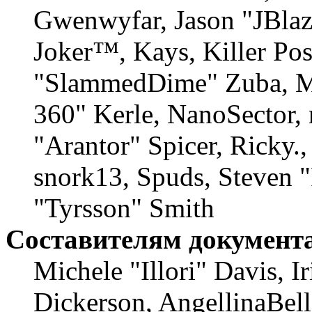
Gwenwyfar, Jason "JBlaz
Joker™, Kays, Killer Po
"SlammedDime" Zuba, M
360" Kerle, NanoSector, 
"Arantor" Spicer, Ricky
snork13, Spuds, Steven 
"Tyrsson" Smith
Составителям документ
Michele "Illori" Davis, 
Dickerson, AngellinaBell