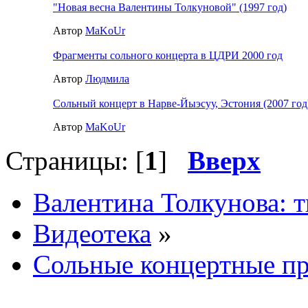
"Новая весна Валентины Толкуновой" (1997 год)
Автор
MaKoUr
Фрагменты сольного концерта в ЦДРИ 2000 год
Автор
Людмила
Сольный концерт в Нарве-Йыэсуу, Эстония (2007 год
Автор
MaKoUr
Страницы: [
1
]
Вверх
Валентина Толкунова: т
Видеотека
»
Сольные концертные п