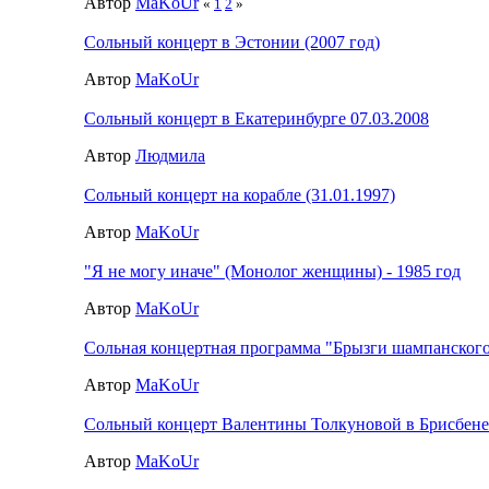
Автор
MaKoUr
«
1
2
»
Сольный концерт в Эстонии (2007 год)
Автор
MaKoUr
Сольный концерт в Екатеринбурге 07.03.2008
Автор
Людмила
Сольный концерт на корабле (31.01.1997)
Автор
MaKoUr
"Я не могу иначе" (Монолог женщины) - 1985 год
Автор
MaKoUr
Сольная концертная программа "Брызги шампанског
Автор
MaKoUr
Сольный концерт Валентины Толкуновой в Брисбене 
Автор
MaKoUr