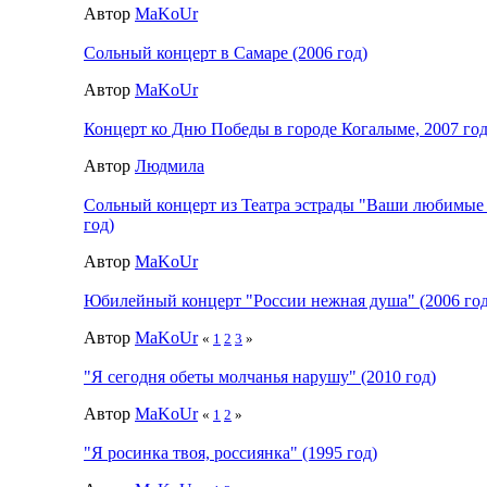
Автор
MaKoUr
Сольный концерт в Самаре (2006 год)
Автор
MaKoUr
Концерт ко Дню Победы в городе Когалыме, 2007 го
Автор
Людмила
Сольный концерт из Театра эстрады "Ваши любимые 
год)
Автор
MaKoUr
Юбилейный концерт "России нежная душа" (2006 год
Автор
MaKoUr
«
1
2
3
»
"Я сегодня обеты молчанья нарушу" (2010 год)
Автор
MaKoUr
«
1
2
»
"Я росинка твоя, россиянка" (1995 год)