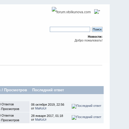
Новости:
Добро пожаловать!
в
/
Просмотров
Последний ответ
0 Ответов
06 октября 2019, 22:56
от
MaKoUr
5 Просмотров
0 Ответов
28 января 2017, 01:18
от
MaKoUr
8 Просмотров