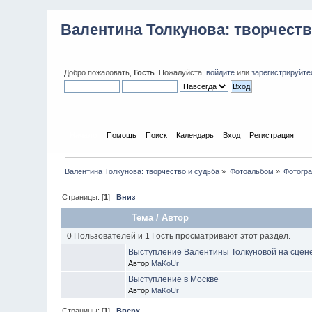
Валентина Толкунова: творчеств
Добро пожаловать,
Гость
. Пожалуйста,
войдите
или
зарегистрируйте
Начало
Помощь
Поиск
Календарь
Вход
Регистрация
Валентина Толкунова: творчество и судьба
»
Фотоальбом
»
Фотогр
Страницы: [
1
]
Вниз
Тема
/
Автор
0 Пользователей и 1 Гость просматривают этот раздел.
Выступление Валентины Толкуновой на сцене
Автор
MaKoUr
Выступление в Москве
Автор
MaKoUr
Страницы: [
1
]
Вверх