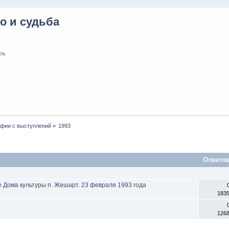
о и судьба
сь
.
афии с выступлений
»
1993
Ответо
 Дома культуры п. Жешарт. 23 февраля 1993 года
183
126