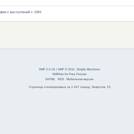
афии с выступлений
»
1993
SMF 2.0.19
|
SMF © 2011
,
Simple Machines
SMFAds
for
Free Forums
XHTML
RSS
Мобильная версия
Страница сгенерирована за 1.047 секунд. Запросов: 15.