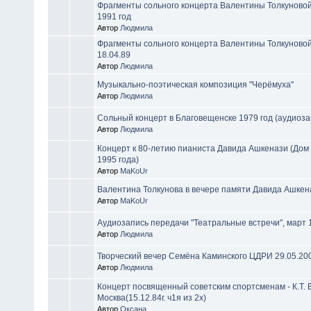
Фрагменты сольного концерта Валентины Толкуновой
1991 год
Автор
Людмила
Фрагменты сольного концерта Валентины Толкуновой
18.04.89
Автор
Людмила
Музыкально-поэтическая композиция "Черёмуха"
Автор
Людмила
Сольный концерт в Благовещенске 1979 год (аудиоза
Автор
Людмила
Концерт к 80-летию пианиста Давида Ашкенази (Дом 
1995 года)
Автор
MaKoUr
Валентина Толкунова в вечере памяти Давида Ашкен
Автор
MaKoUr
Аудиозапись передачи "Театральные встречи", март 1
Автор
Людмила
Творческий вечер Семёна Каминского ЦДРИ 29.05.20
Автор
Людмила
Концерт посвященный советским спортсменам - К.Т.
Москва(15.12.84г. ч1я из 2х)
Автор
Оксана