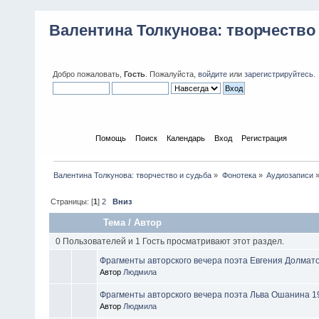
Валентина Толкунова: творчество
Добро пожаловать,
Гость
. Пожалуйста,
войдите
или
зарегистрируйтесь
.
Начало
Помощь
Поиск
Календарь
Вход
Регистрация
Валентина Толкунова: творчество и судьба
»
Фонотека
»
Аудиозаписи
Страницы: [
1
]
2
Вниз
Тема
/
Автор
0 Пользователей и 1 Гость просматривают этот раздел.
Фрагменты авторского вечера поэта Евгения Долмато
Автор
Людмила
Фрагменты авторского вечера поэта Льва Ошанина 1
Автор
Людмила