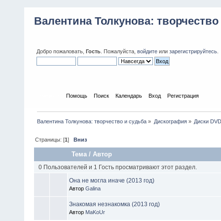
Валентина Толкунова: творчество
Добро пожаловать,
Гость
. Пожалуйста,
войдите
или
зарегистрируйтесь
.
Начало
Помощь
Поиск
Календарь
Вход
Регистрация
Валентина Толкунова: творчество и судьба
»
Дискография
»
Диски DV
Страницы: [
1
]
Вниз
Тема
/
Автор
0 Пользователей и 1 Гость просматривают этот раздел.
Она не могла иначе (2013 год)
Автор
Galina
Знакомая незнакомка (2013 год)
Автор
MaKoUr