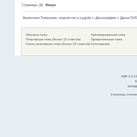
Страницы: [
1
]
Вверх
Валентина Толкунова: творчество и судьба
»
Дискография
»
Диски DV
Обычная тема
Заблокированная тема
Популярная тема (более 15 ответов)
Прикрепленная тема
Очень популярная тема (более 25 ответов)
Голосование
SMF 2.0.1
S
XHTM
Страница сгенери