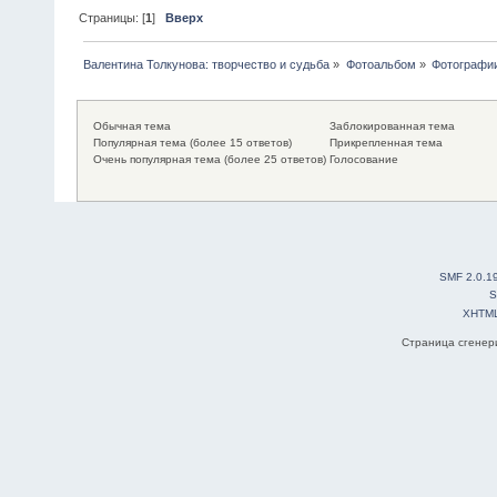
Страницы: [
1
]
Вверх
Валентина Толкунова: творчество и судьба
»
Фотоальбом
»
Фотографии
Обычная тема
Заблокированная тема
Популярная тема (более 15 ответов)
Прикрепленная тема
Очень популярная тема (более 25 ответов)
Голосование
SMF 2.0.1
S
XHTM
Страница сгенери