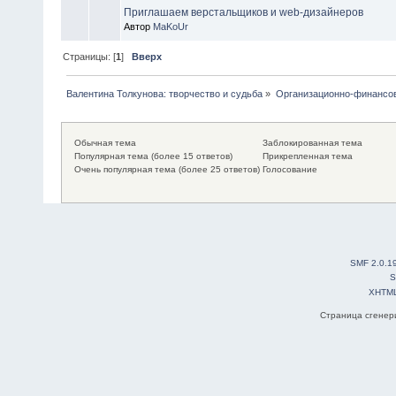
Приглашаем верстальщиков и web-дизайнеров
Автор
MaKoUr
Страницы: [
1
]
Вверх
Валентина Толкунова: творчество и судьба
»
Организационно-финансо
Обычная тема
Заблокированная тема
Популярная тема (более 15 ответов)
Прикрепленная тема
Очень популярная тема (более 25 ответов)
Голосование
SMF 2.0.1
S
XHTM
Страница сгенери