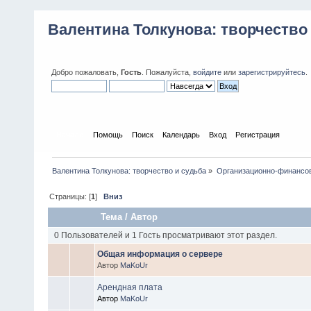
Валентина Толкунова: творчество
Добро пожаловать,
Гость
. Пожалуйста,
войдите
или
зарегистрируйтесь
.
Начало
Помощь
Поиск
Календарь
Вход
Регистрация
Валентина Толкунова: творчество и судьба
»
Организационно-финансо
Страницы: [
1
]
Вниз
Тема
/
Автор
0 Пользователей и 1 Гость просматривают этот раздел.
Общая информация о сервере
Автор
MaKoUr
Арендная плата
Автор
MaKoUr