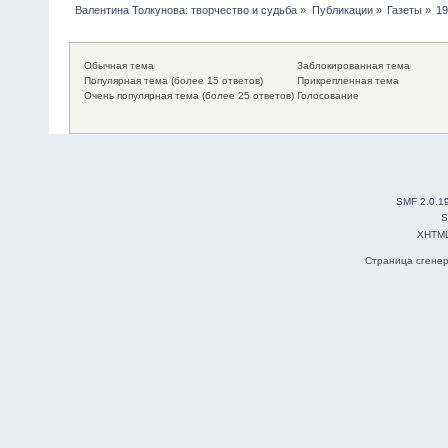
Валентина Толкунова: творчество и судьба
»
Публикации
»
Газеты
»
1
Обычная тема
Заблокированная тема
Популярная тема (более 15 ответов)
Прикрепленная тема
Очень популярная тема (более 25 ответов)
Голосование
SMF 2.0.1
S
XHTM
Страница сгенер