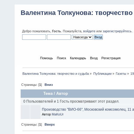
Валентина Толкунова: творчество
Добро пожаловать,
Гость
. Пожалуйста,
войдите
или
зарегистрируйтесь
.
Начало
Помощь
Поиск
Календарь
Вход
Регистрация
Валентина Толкунова: творчество и судьба
»
Публикации
»
Газеты
»
1
Страницы: [
1
]
Вниз
Тема
/
Автор
0 Пользователей и 1 Гость просматривают этот раздел.
Производство "ВИО-66", Московский комсомолец, 11 а
Автор
MaKoUr
Страницы: [
1
]
Вверх