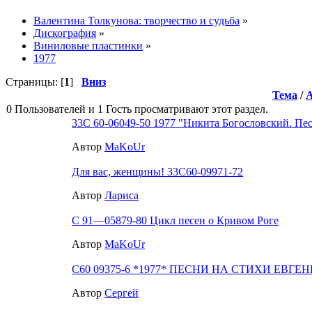
Валентина Толкунова: творчество и судьба
»
Дискография
»
Виниловые пластинки
»
1977
Страницы: [
1
]
Вниз
Тема
/
0 Пользователей и 1 Гость просматривают этот раздел.
33С 60-06049-50 1977 "Никита Богословский. Пе
Автор
MaKoUr
Для вас, женщины! 33С60-09971-72
Автор
Лариса
C 91—05879-80 Цикл песен о Кривом Роге
Автор
MaKoUr
С60 09375-6 *1977* ПЕСНИ НА СТИХИ ЕВ
Автор
Сергей