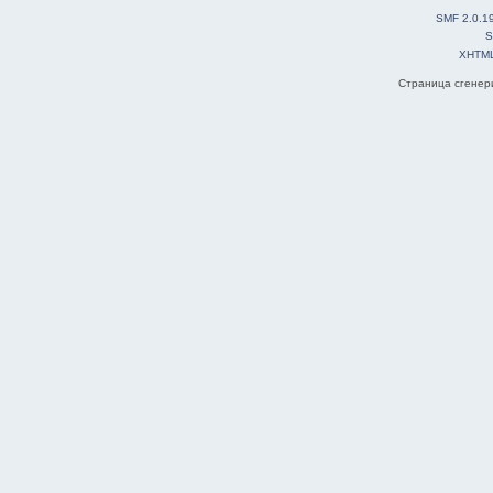
SMF 2.0.1
S
XHTM
Страница сгенери