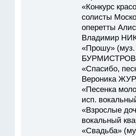
«Конкурс красо
солисты Моско
оперетты Алис
Владимир НИ
«Прошу» (муз. 
БУРМИСТРОВ
«Спасибо, песн
Вероника ЖУ
«Песенка молод
исп. вокальны
«Взрослые доч
вокальный ква
«Свадьба» (муз