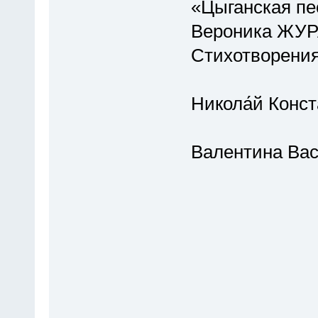
«Цыганская пес
Вероника ЖУ
Стихотворени
Никола́й Конст
Валентина Вас