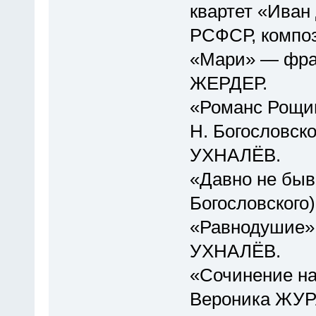
квартет «Иван 
РСФСР, компо
«Мари» — фран
ЖЕРДЕР.
«Романс Рощин
Н. Богословско
УХНАЛЁВ.
«Давно не быва
Богословского
«Равнодушие» 
УХНАЛЁВ.
«Сочинение на
Вероника ЖУ