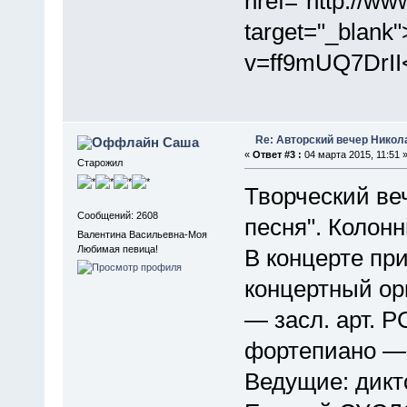
href="http://w
target="_blank
v=ff9mUQ7DrII
Re: Авторский вечер Никола
Саша
«
Ответ #3 :
04 марта 2015, 11:51 
Старожил
Творческий ве
Сообщений: 2608
песня". Колонн
Валентина Васильевна-Моя
Любимая певица!
В концерте пр
концертный ор
— засл. арт.
фортепиано —
Ведущие: дик