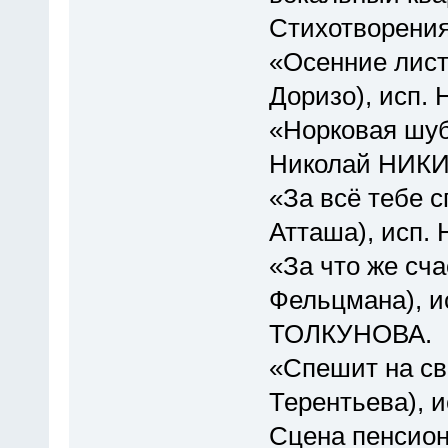
Стихотворени
«Осенние лист
Доризо), исп
«Норковая шубк
Николай НИК
«За всё тебе 
Атташа), исп
«За что же сча
Фельцмана), и
ТОЛКУНОВА.
«Спешит на св
Терентьева), 
Сцена пенсион