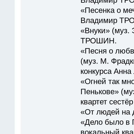
«Песенка о меч
Владимир ТР
«Внуки» (муз. 
ТРОШИН.
«Песня о любв
(муз. М. Фрадк
конкурса Анн
«Огней так мн
Пенькове» (муз
квартет сест
«От людей на 
«Дело было в П
вокальный кв