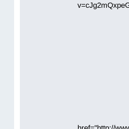
v=cJg2mQxpeG
href="http://w