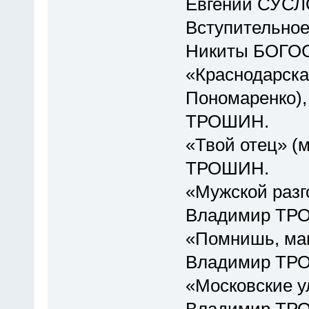
Евгений СУСЛ
Вступительное
Никиты БОГО
«Краснодарская
Пономаренко),
ТРОШИН.
«Твой отец» (м
ТРОШИН.
«Мужской разго
Владимир ТР
«Помнишь, мама
Владимир ТР
«Московские ул
Владимир ТР