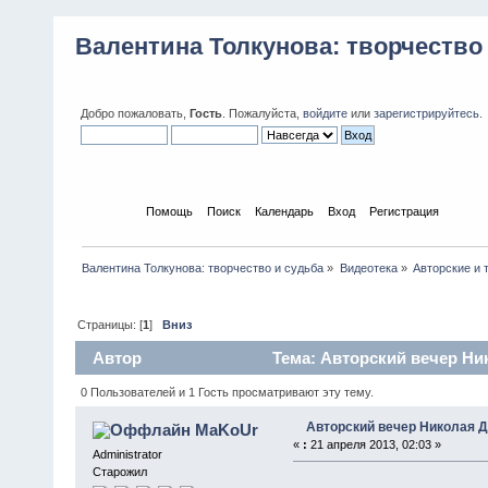
Валентина Толкунова: творчество
Добро пожаловать,
Гость
. Пожалуйста,
войдите
или
зарегистрируйтесь
.
Начало
Помощь
Поиск
Календарь
Вход
Регистрация
Валентина Толкунова: творчество и судьба
»
Видеотека
»
Авторские и 
Страницы: [
1
]
Вниз
Автор
Тема: Авторский вечер Ник
0 Пользователей и 1 Гость просматривают эту тему.
Авторский вечер Николая До
MaKoUr
«
:
21 апреля 2013, 02:03 »
Administrator
Старожил