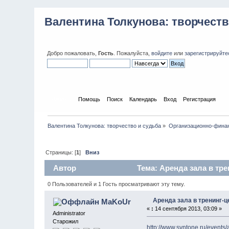
Валентина Толкунова: творчеств
Добро пожаловать,
Гость
. Пожалуйста,
войдите
или
зарегистрируйте
Начало
Помощь
Поиск
Календарь
Вход
Регистрация
Валентина Толкунова: творчество и судьба
»
Организационно-фина
Страницы: [
1
]
Вниз
Автор
Тема: Аренда зала в тре
0 Пользователей и 1 Гость просматривают эту тему.
Аренда зала в тренинг-ц
MaKoUr
«
:
14 сентября 2013, 03:09 »
Administrator
Старожил
http://www.syntone.ru/events/