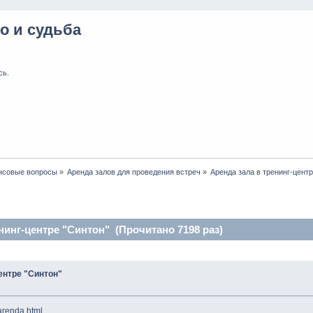
о и судьба
сь
.
нсовые вопросы
»
Аренда залов для проведения встреч
»
Аренда зала в тренинг-цент
нинг-центре "Синтон" (Прочитано 7198 раз)
ентре "Синтон"
arenda.html