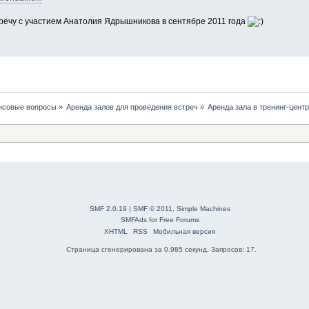
речу с участием Анатолия Ядрышникова в сентябре 2011 года
нсовые вопросы
»
Аренда залов для проведения встреч
»
Аренда зала в тренинг-цент
SMF 2.0.19
|
SMF © 2011
,
Simple Machines
SMFAds
for
Free Forums
XHTML
RSS
Мобильная версия
Страница сгенерирована за 0.985 секунд. Запросов: 17.