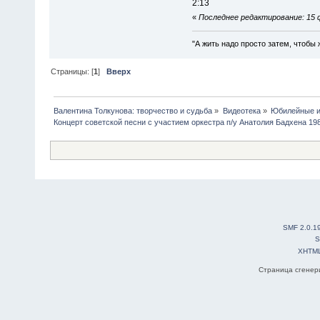
2:13
«
Последнее редактирование: 15 
"А жить надо просто затем, чтобы 
Страницы: [
1
]
Вверх
Валентина Толкунова: творчество и судьба
»
Видеотека
»
Юбилейные и
Концерт советской песни с участием оркестра п/у Анатолия Бадхена 198
SMF 2.0.1
S
XHTM
Страница сгенери