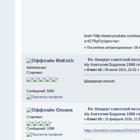
href="http://www.youtube.com/w
v=f27RpFzUqno</a>
«
Последнее редактирование: 08 
Re: Концерт советской песн
MaKoUr
п/у Анатолия Бадхена 1986 г
Administrator
«
Ответ #2 :
09 июля 2014, 23:42 »
Старожил
Шикарная песня!
Сообщений: 5992
Re: Концерт советской песн
Оксана
п/у Анатолия Бадхена 1986 г
Старожил
«
Ответ #3 :
15 февраля 2026, 21:5
Сообщений: 1998
https://smotrim.ru/video/2545