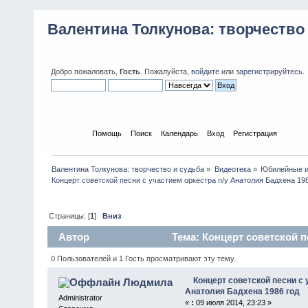
Валентина Толкунова: творчество
Добро пожаловать,
Гость
. Пожалуйста,
войдите
или
зарегистрируйтесь
.
Начало
Помощь
Поиск
Календарь
Вход
Регистрация
Валентина Толкунова: творчество и судьба
»
Видеотека
»
Юбилейные и
Концерт советской песни с участием оркестра п/у Анатолия Бадхена 198
Страницы: [
1
]
Вниз
Автор
Тема: Концерт советской п
(Прочитано 1851 раз)
0 Пользователей и 1 Гость просматривают эту тему.
Концерт советской песни с 
Людмила
Анатолия Бадхена 1986 год
Administrator
«
:
09 июля 2014, 23:23 »