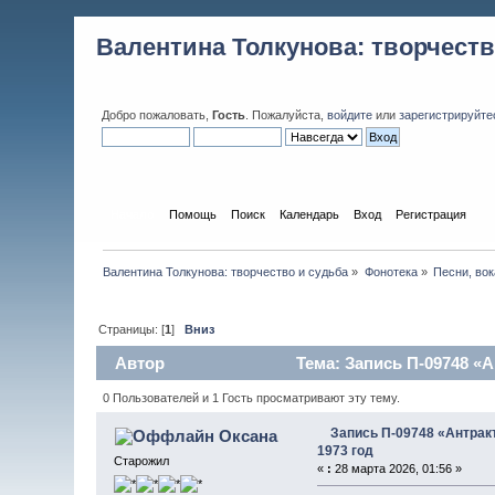
Валентина Толкунова: творчеств
Добро пожаловать,
Гость
. Пожалуйста,
войдите
или
зарегистрируйте
Начало
Помощь
Поиск
Календарь
Вход
Регистрация
Валентина Толкунова: творчество и судьба
»
Фонотека
»
Песни, вок
Страницы: [
1
]
Вниз
Автор
Тема: Запись П-09748 «А
0 Пользователей и 1 Гость просматривают эту тему.
Запись П-09748 «Антракт
Оксана
1973 год
Старожил
«
:
28 марта 2026, 01:56 »