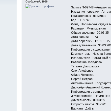
Сообщений: 1998
Запись П-09748 «Антракт и
Название передачи Антракт
Подзаголовок До минор
Код П-09748
Фонд Норильская студия т
Редакция Музыкальная
Общее звучание 00:03:35
Дата записи 1973
Дата переписи 12.09.1975
Дата добавления 30.03.20
Информация о содержании
Композиторы Никита Богос
Исполнители Вокальный а
Валентина Толкунова
Татьяна Дасковская
Олег Анофриев
Фёдор Чеханков
Сергей Петров
Аккомпанимент Государст
Дирижёр - Анатолий Креме
Информация о записи
Звукорежиссёр Науменков
Длительность 00:03:35
Скорость ленты 38 см/с
Вариант Дубль