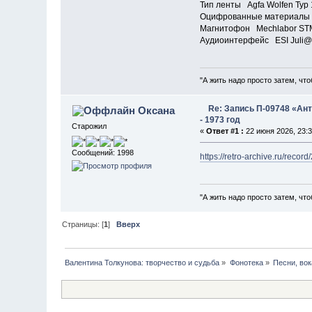
Тип ленты Agfa Wolfen Typ
Оцифрованные материалы
Магнитофон Mechlabor ST
Аудиоинтерфейс ESI Juli@
"А жить надо просто затем, что
Re: Запись П-09748 «Ан
Оксана
- 1973 год
Старожил
«
Ответ #1 :
22 июня 2026, 23:3
Сообщений: 1998
https://retro-archive.ru/record
"А жить надо просто затем, что
Страницы: [
1
]
Вверх
Валентина Толкунова: творчество и судьба
»
Фонотека
»
Песни, вок