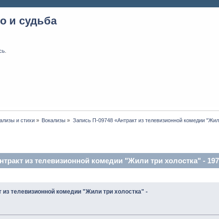
о и судьба
сь
.
ализы и стихи
»
Вокализы
»
Запись П-09748 «Антракт из телевизионной комедии "Жили
нтракт из телевизионной комедии "Жили три холостка" - 197
 из телевизионной комедии "Жили три холостка" -