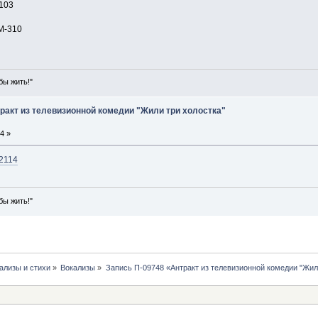
 103
M-310
бы жить!"
тракт из телевизионной комедии "Жили три холостка"
4 »
/2114
бы жить!"
ализы и стихи
»
Вокализы
»
Запись П-09748 «Антракт из телевизионной комедии "Жили