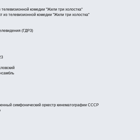
з телевизионной комедии "Жили три холостка"
 из телевизионной комедии "Жили три холостка"
елевидения (ГДРЗ)
23
ловский
нсамбль
венный симфонический оркестр кинематографии СССР
р