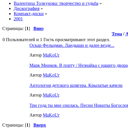
Валентина Толкунова: творчество и судьба
»
Дискография
»
Компакт-диски
»
2001
Страницы: [
1
]
Вниз
Тема
/
0 Пользователей и 1 Гость просматривают этот раздел.
Оскар Фельцман. Ландыши и далее везде...
Автор
MaKoUr
Марк Минков. В порту / Незнайка с нашего двора
Автор
MaKoUr
Антология детского шлягера. Крылатые качели
Автор
MaKoUr
Три года ты мне снилась. Песни Никиты Богосло
Автор
MaKoUr
Страницы: [
1
]
Вверх