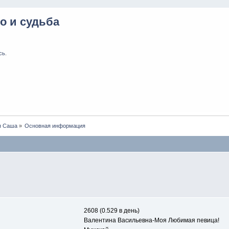
о и судьба
сь
.
я Саша
»
Основная информация
2608 (0.529 в день)
Валентина Васильевна-Моя Любимая певица!