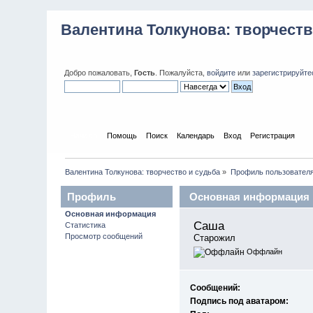
Валентина Толкунова: творчеств
Добро пожаловать,
Гость
. Пожалуйста,
войдите
или
зарегистрируйте
Начало
Помощь
Поиск
Календарь
Вход
Регистрация
Валентина Толкунова: творчество и судьба
»
Профиль пользовател
Профиль
Основная информация
Основная информация
пользователя
Саша 
Статистика
Просмотр сообщений
Старожил
Оффлайн
Сообщений:
Подпись под аватаром: