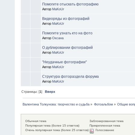
Помогите отыскать фотографию
Автор
MaKoUr
Видеоряды из фотографий
Автор
MaKoUr
Помогите узнать кто на фото
Автор
Оксана
О дублировании фотографий
Автор
MaKoUr
"Неудачные фотографии"
Автор
MaKoUr
Структура фотораздела форума
Автор
MaKoUr
Страницы: [
1
]
Вверх
Валентина Толкунова: творчество и судьба
»
Фотоальбом
»
Общие воп
Обычная тема
Заблокированная тема
Популярная тема (более 15 ответов)
Прикрепленная тема
Очень популярная тема (более 25 ответов)
Голосование