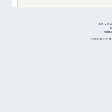
SMF 2.0.1
S
XHTM
Страница сгенери