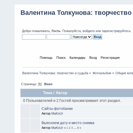
Валентина Толкунова: творчество
Добро пожаловать,
Гость
. Пожалуйста,
войдите
или
зарегистрируйтесь
.
Начало
Помощь
Поиск
Календарь
Вход
Регистрация
Валентина Толкунова: творчество и судьба
»
Фотоальбом
»
Общие воп
Страницы: [
1
]
Вниз
Тема
/
Автор
0 Пользователей и 2 Гостей просматривают этот раздел.
Сайты-фотобанки
Автор
MaKoUr
Выясняем дату и место снимка
Автор
MaKoUr
«
1
2
3
...
8
»