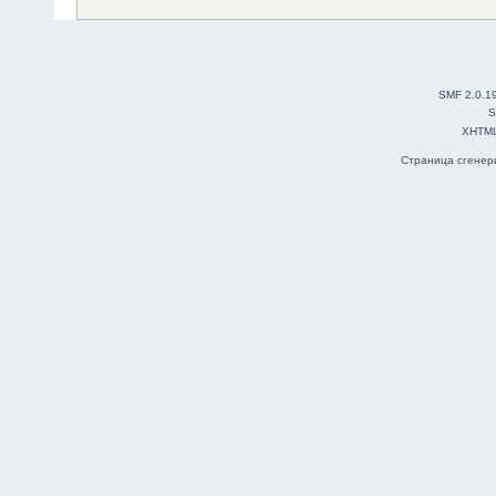
SMF 2.0.1
S
XHTM
Страница сгенери