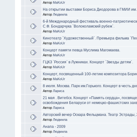
Автор
MaKoUr
На открытии выставки Бориса Диодорова в ГМИИ им.
Автор
Людмила
6-й Международный фестиваль военно-патриотичес
С.Ф. Бондарчука `Волоколамский рубеж`.
Автор
MaKoUr
Кинотеатр `Художественный`. Премьера фильма `Пес
Автор
MaKoUr
Концерт памяти певца Муслима Магомаева.
Автор
MaKoUr
ГЦКЗ `Россия` в Лужниках. Концерт `Звезды детям`.
Автор
MaKoUr
Концерт, посвященный 100-летию композитора Бори
Автор
MaKoUr
8 июля. Москва. Парк им.Горького. Концерт в честь д
Автор
Лариса
21 мая . Витебск. Концерт «Память сердца», посвящ
освобождения Беларуси от немецко-фашистских зах
Автор
Лариса
Авторский вечер Оскара Фельцмана. Театр Эстрады, 
Автор
Людмила
Анапа - 2009
Автор
Людмила