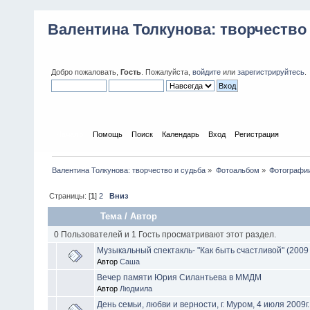
Валентина Толкунова: творчество
Добро пожаловать,
Гость
. Пожалуйста,
войдите
или
зарегистрируйтесь
.
Начало
Помощь
Поиск
Календарь
Вход
Регистрация
Валентина Толкунова: творчество и судьба
»
Фотоальбом
»
Фотографии
Страницы: [
1
]
2
Вниз
Тема
/
Автор
0 Пользователей и 1 Гость просматривают этот раздел.
Музыкальный спектакль- "Как быть счастливой" (2009 
Автор
Саша
Вечер памяти Юрия Силантьева в ММДМ
Автор
Людмила
День семьи, любви и верности, г. Муром, 4 июля 2009г.