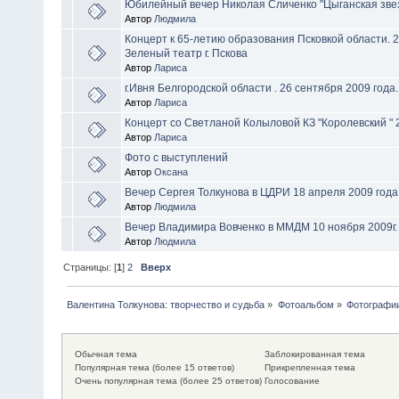
Юбилейный вечер Николая Сличенко "Цыганская зве
Автор
Людмила
Концерт к 65-летию образования Псковкой области. 2
Зеленый театр г. Пскова
Автор
Лариса
г.Ивня Белгородской области . 26 сентября 2009 года.
Автор
Лариса
Концерт со Светланой Колыловой КЗ "Королевский " 
Автор
Лариса
Фото с выступлений
Автор
Оксана
Вечер Сергея Толкунова в ЦДРИ 18 апреля 2009 года
Автор
Людмила
Вечер Владимира Вовченко в ММДМ 10 ноября 2009г.
Автор
Людмила
Страницы: [
1
]
2
Вверх
Валентина Толкунова: творчество и судьба
»
Фотоальбом
»
Фотографии
Обычная тема
Заблокированная тема
Популярная тема (более 15 ответов)
Прикрепленная тема
Очень популярная тема (более 25 ответов)
Голосование