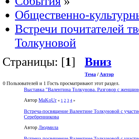
События
»
Общественно-культурн
Встречи почитателей т
Толкуновой
Страницы: [
1
]
Вниз
Тема
/
Автор
0 Пользователей и 1 Гость просматривают этот раздел.
Выставка "Валентина Толкунова. Разговор с женщин
Автор
MaKoUr
«
1
2
3
4
»
Встреча-посвящение Валентине Толкуновой с участ
Серебренникова
Автор
Людмила
Встреча-посвящение Валентине Толкуновой с участ