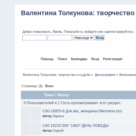
Валентина Толкунова: творчество
Добро пожаловать,
Гость
. Пожалуйста,
войдите
или
зарегистрируйтесь
.
Начало
Помощь
Поиск
Календарь
Вход
Регистрация
Валентина Толкунова: творчество и судьба
»
Дискография
»
Виниловые
Страницы: [
1
]
Вниз
Тема
/
Автор
0 Пользователей и 1 Гость просматривают этот раздел.
С60-18955-6 Для вас, женщины! Миллион роз
Автор
Лариса
С60 19233 008 *1983* ДЕНЬ ПОБЕДЫ
Автор
Сергей