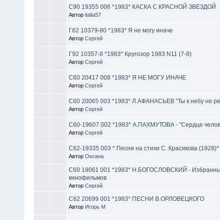
С90 19355 006 *1983* КАСКА С КРАСНОЙ ЗВЕЗДОЙ
Автор
italia57
Г62 10379-80 *1983* Я не могу иначе
Автор
Сергей
Г92 10357-8 *1983* Кругозор 1983 N11 (7-8)
Автор
Сергей
С60 20417 008 *1983* Я НЕ МОГУ ИНАЧЕ
Автор
Сергей
С60 20065 003 *1983* Л.АФАНАСЬЕВ "Ты к небу не ре
Автор
Сергей
C60-19607 002 *1983* А.ПАХМУТОВА - "Сердце челов
Автор
Сергей
С62-19335 003 * Песни на стихи С. Красикова (1928)*
Автор
Оксана
С60 19061 001 *1983* Н.БОГОСЛОВСКИЙ - Избранны
кинофильмов
Автор
Сергей
С62 20699 001 *1983* ПЕСНИ В.ОРЛОВЕЦКОГО
Автор
Игорь М