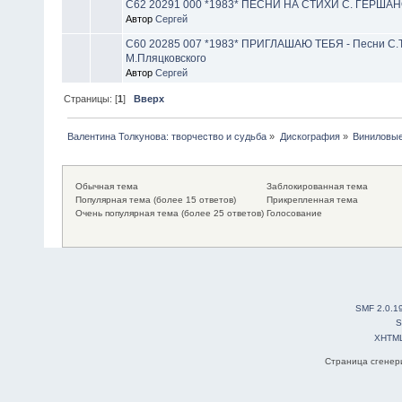
С62 20291 000 *1983* ПЕСНИ НА СТИХИ С. ГЕРША
Автор
Сергей
С60 20285 007 *1983* ПРИГЛАШАЮ ТЕБЯ - Песни С.Т
М.Пляцковского
Автор
Сергей
Страницы: [
1
]
Вверх
Валентина Толкунова: творчество и судьба
»
Дискография
»
Виниловые
Обычная тема
Заблокированная тема
Популярная тема (более 15 ответов)
Прикрепленная тема
Очень популярная тема (более 25 ответов)
Голосование
SMF 2.0.1
S
XHTM
Страница сгенери