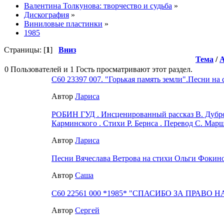
Валентина Толкунова: творчество и судьба
»
Дискография
»
Виниловые пластинки
»
1985
Страницы: [
1
]
Вниз
Тема
/
0 Пользователей и 1 Гость просматривают этот раздел.
С60 23397 007. "Горькая память земли".Песни на
Автор
Лариса
РОБИН ГУД . Инсценированный рассказ В. Дубров
Карминского . Стихи Р. Бернса . Перевод С. Марш
Автор
Лариса
Песни Вячеслава Ветрова на стихи Ольги Фокиной
Автор
Саша
С60 22561 000 *1985* "СПАСИБО ЗА ПРАВО 
Автор
Сергей