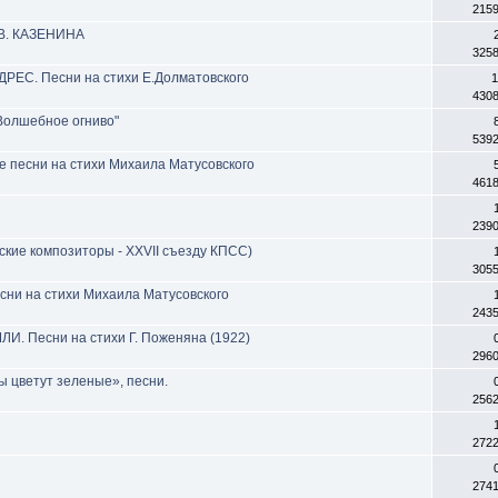
215
 В. КАЗЕНИНА
325
РЕС. Песни на стихи Е.Долматовского
1
430
Волшебное огниво"
539
 песни на стихи Михаила Матусовского
461
239
кие композиторы - ХХVII съезду КПСС)
305
сни на стихи Михаила Матусовского
243
И. Песни на стихи Г. Поженяна (1922)
296
 цветут зеленые», песни.
256
272
274