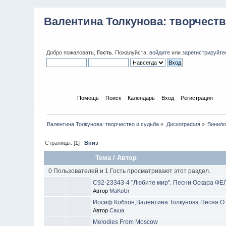
Валентина Толкунова: творчеств
Добро пожаловать,
Гость
. Пожалуйста,
войдите
или
зарегистрируйте
Начало
Помощь
Поиск
Календарь
Вход
Регистрация
Валентина Толкунова: творчество и судьба
»
Дискография
»
Винило
Страницы: [
1
]
Вниз
Тема
/
Автор
0 Пользователей и 1 Гость просматривают этот раздел.
С92-23343-4 "Любите мир". Песни Оскара ФЕ
Автор
MaKoUr
Иосиф Кобзон,Валентина Толкунова.Песня О К
Автор
Саша
Melodies From Moscow