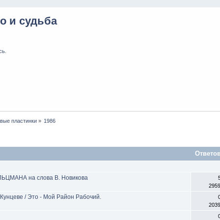
о и судьба
сь
.
вые пластинки
»
1986
Ответо
ЛЬЦМАНА на слова В. Новикова
295
унцеве / Это - Мой Район Рабочий.
203