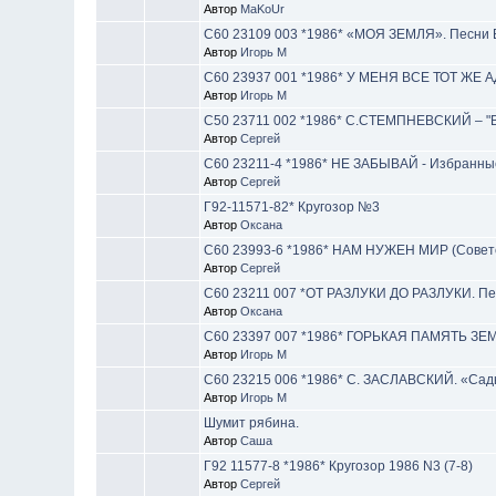
Автор
MaKoUr
С60 23109 003 *1986* «МОЯ ЗЕМЛЯ». Песни
Автор
Игорь М
С60 23937 001 *1986* У МЕНЯ ВСЕ ТОТ ЖЕ АД
Автор
Игорь М
С50 23711 002 *1986* С.СТЕМПНЕВСКИЙ – "
Автор
Сергей
С60 23211-4 *1986* НЕ ЗАБЫВАЙ - Избранные
Автор
Сергей
Г92-11571-82* Кругозор №3
Автор
Оксана
С60 23993-6 *1986* НАМ НУЖЕН МИР (Советс
Автор
Сергей
С60 23211 007 *ОТ РАЗЛУКИ ДО РАЗЛУКИ. Пе
Автор
Оксана
С60 23397 007 *1986* ГОРЬКАЯ ПАМЯТЬ ЗЕМЛ
Автор
Игорь М
С60 23215 006 *1986* С. ЗАСЛАВСКИЙ. «Сады
Автор
Игорь М
Шумит рябина.
Автор
Саша
Г92 11577-8 *1986* Кругозор 1986 N3 (7-8)
Автор
Сергей