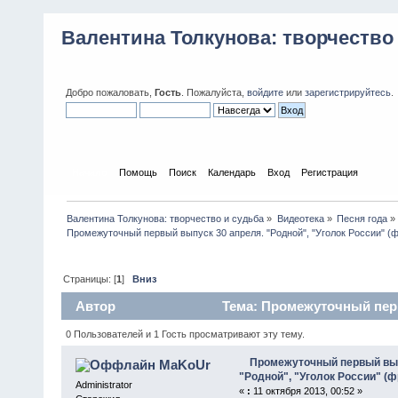
Валентина Толкунова: творчество
Добро пожаловать,
Гость
. Пожалуйста,
войдите
или
зарегистрируйтесь
.
Начало
Помощь
Поиск
Календарь
Вход
Регистрация
Валентина Толкунова: творчество и судьба
»
Видеотека
»
Песня года
»
Промежуточный первый выпуск 30 апреля. "Родной", "Уголок России" (
Страницы: [
1
]
Вниз
Автор
Тема: Промежуточный перв
(фрагмент) (Прочитано 2725 раз)
0 Пользователей и 1 Гость просматривают эту тему.
Промежуточный первый вып
MaKoUr
"Родной", "Уголок России" (ф
Administrator
«
:
11 октября 2013, 00:52 »