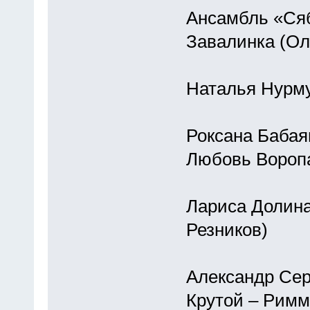
Ансамбль «Сяб
Завалинка (Ол
Наталья Нурму
Роксана Бабая
Любовь Вороп
Лариса Долина
Резников)
Александр Сер
Крутой – Римм