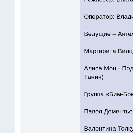
Оператор: Влад
Ведущие – Анге
Маргарита Вилца
Алиса Мон - По
Танич)
Группа «Бим-Бом
Павел Дементье
Валентина Толку