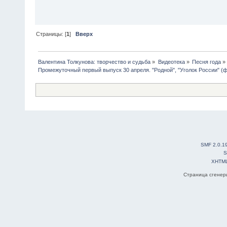
Страницы: [
1
]
Вверх
Валентина Толкунова: творчество и судьба
»
Видеотека
»
Песня года
»
Промежуточный первый выпуск 30 апреля. "Родной", "Уголок России" (
SMF 2.0.1
S
XHTM
Страница сгенери