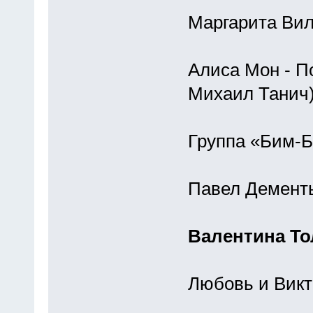
Маргарита Вил
Алиса Мон - П
Михаил Танич
Группа «Бим-Б
Павел Дементь
Валентина То
Любовь и Викт