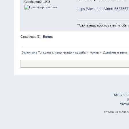
Сообщений: 1998
https://vkvideo.ru/video-55275
"А жить надо просто затем, чтобы 
Страницы: [
1
]
Вверх
Валентина Толкунова: творчество и судьба
»
Архив
»
Удалённые темы
SMF 2.0.1
S
XHTM
Страница сгенери