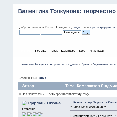
Валентина Толкунова: творчество
Добро пожаловать,
Гость
. Пожалуйста,
войдите
или
зарегистрируйтесь
.
Начало
Помощь
Поиск
Календарь
Вход
Регистрация
Валентина Толкунова: творчество и судьба
»
Архив
»
Удалённые темы
Страницы: [
1
]
Вниз
Автор
Тема: Композитор Людмила
0 Пользователей и 1 Гость просматривают эту тему.
Композитор Людмила Семё
Оксана
«
:
29 апреля 2026, 23:23 »
Старожил
Цикл интервью "Вы помните...