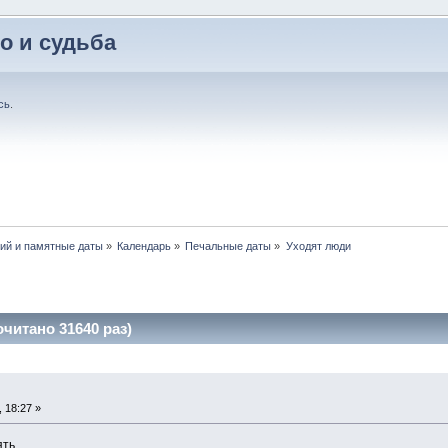
о и судьба
сь
.
ний и памятные даты
»
Календарь
»
Печальные даты
»
Уходят люди
читано 31640 раз)
 18:27 »
ть.