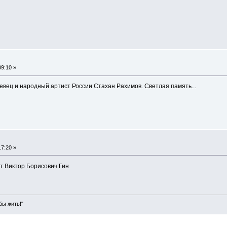
9:10 »
евец и народный артист России Стахан Рахимов. Светлая память...
7:20 »
эт Виктор Борисович Гин
бы жить!"