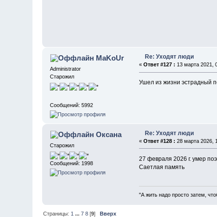
Re: Уходят люди
MaKoUr
«
Ответ #127 :
13 марта 2021, 0
Administrator
Старожил
Ушел из жизни эстрадный п
Сообщений: 5992
Re: Уходят люди
Оксана
«
Ответ #128 :
28 марта 2026, 1
Старожил
27 февраля 2026 г. умер по
Сообщений: 1998
Саетлая память
"А жить надо просто затем, что
Страницы:
1
...
7
8
[
9
]
Вверх