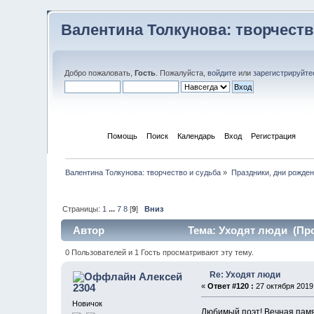
Валентина Толкунова: творчеств
Добро пожаловать,
Гость
. Пожалуйста,
войдите
или
зарегистрируйте
Начало
Помощь
Поиск
Календарь
Вход
Регистрация
Валентина Толкунова: творчество и судьба
»
Праздники, дни рожде
Страницы:
1
...
7
8
[
9
]
Вниз
Автор
Тема: Уходят люди (Про
0 Пользователей и 1 Гость просматривают эту тему.
Re: Уходят люди
Алексей
2304
«
Ответ #120 :
27 октября 2019,
Новичок
Любимый поэт! Вечная памя