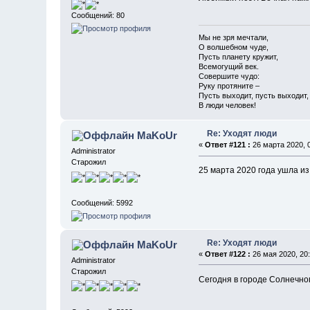
Сообщений: 80
Мы не зря мечтали,
О волшебном чуде,
Пусть планету кружит,
Всемогущий век.
Совершите чудо:
Руку протяните –
Пусть выходит, пусть выходит,
В люди человек!
Re: Уходят люди
MaKoUr
«
Ответ #121 :
26 марта 2020, 0
Administrator
Старожил
25 марта 2020 года ушла и
Сообщений: 5992
Re: Уходят люди
MaKoUr
«
Ответ #122 :
26 мая 2020, 20:
Administrator
Старожил
Сегодня в городе Солнечно