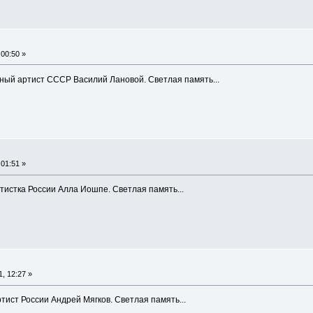
00:50 »
ный артист СССР Василий Лановой. Светлая память...
01:51 »
тистка России Алла Иошпе. Светлая память...
, 12:27 »
ист России Андрей Мягков. Светлая память...