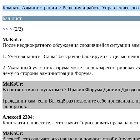
Комната Администрации > Решения и работа Управленческого 
Бан-лист
<<
<
(2/2)
MaKoUr
:
После неоднократного обсуждения сложившейся ситуации ад
1. Учетная запись "Саша" бессрочно блокируется с целью нед
2. Указанный участник форума может вновь зарегистрироватьс
нему со стороны администрации Форума.
MaKoUr
:
В соответствии с пунктом 6.7 Правил Форума Даниил Дрозденко
Гражданин хам, если Вы ещё раз позволите себе присваивать 
сюрпризов.
Алексей 2304
:
Константин, простите, а что значит "присваивать права на пес
MaKoUr
:
Алексей, это означает, что наш канал получил страйк (предуп