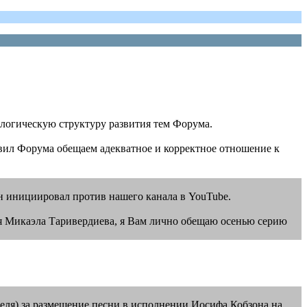
 логическую структуру развития тем Форума.
авил Форума обещаем адекватное и корректное отношение к
он инициировал против нашего канала в YouTube.
ая Микаэла Таривердиева, я Вам лично обещаю осенью серию
ателя) за размещение песни в исполнении Иосифа Кобзона на