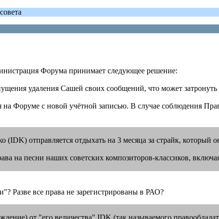
совета
министрация Форума принимает следующее решение:
опущения удаления Сашей своих сообщений, что может затронуть
я на Форуме с новой учётной записью. В случае соблюдения Пр
 (IDK) отправляется отдыхать на 3 месяца за страйк, который 
права на песни наших советских композиторов-классиков, включ
ни"? Разве все права не зарегистрированы в РАО?
реждение) от "его величества" IDK (так называемого правооблад