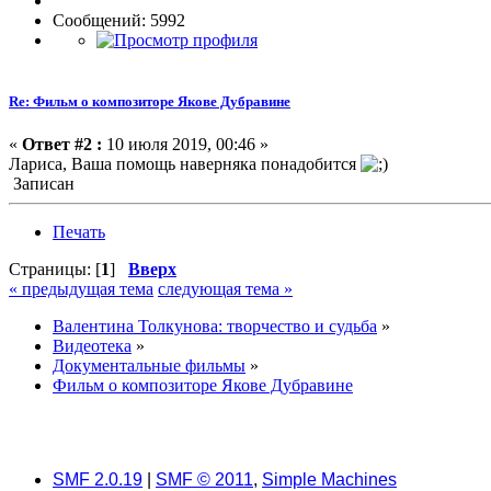
Сообщений: 5992
Re: Фильм о композиторе Якове Дубравине
«
Ответ #2 :
10 июля 2019, 00:46 »
Лариса, Ваша помощь наверняка понадобится
Записан
Печать
Страницы: [
1
]
Вверх
« предыдущая тема
следующая тема »
Валентина Толкунова: творчество и судьба
»
Видеотека
»
Документальные фильмы
»
Фильм о композиторе Якове Дубравине
SMF 2.0.19
|
SMF © 2011
,
Simple Machines