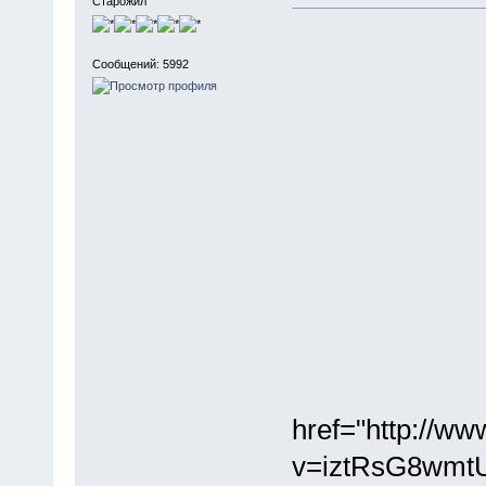
Старожил
Сообщений: 5992
href="http://w
v=iztRsG8wmt