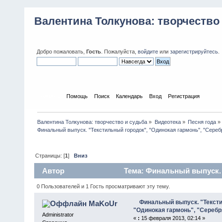
Валентина Толкунова: творчество
Добро пожаловать,
Гость
. Пожалуйста,
войдите
или
зарегистрируйтесь
.
Начало
Помощь
Поиск
Календарь
Вход
Регистрация
Валентина Толкунова: творчество и судьба
»
Видеотека
»
Песня года
»
Финальный выпуск. "Текстильный городок", "Одинокая гармонь", "Сере
Страницы: [
1
]
Вниз
Автор
Тема: Финальный выпуск. 
свадьбы" (Прочитано 8138 раз)
0 Пользователей и 1 Гость просматривают эту тему.
Финальный выпуск. "Тексти
MaKoUr
"Одинокая гармонь", "Сереб
Administrator
«
:
15 февраля 2013, 02:14 »