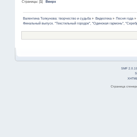
Страницы: [
1
]
Вверх
Валентина Толкунова: творчество и судьба
»
Видеотека
»
Песня года
»
Финальный выпуск. "Текстильный городок", "Одинокая гармонь", "Сере
SMF 2.0.1
S
XHTM
Страница сгенери