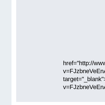
href="http://w
v=FJzbneVeEn
target="_blank
v=FJzbneVeEn