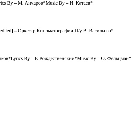
ics By – М. Анчаров*Music By – И. Катаев*
edited] – Оркестр Киноматографии П/у В. Васильева*
аков*Lyrics By – Р. Рождественский*Music By – О. Фельцман*