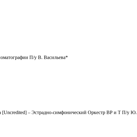
номатографии П/у В. Васильева*
 [Uncredited] – Эстрадно-симфонический Оркестр ВР и Т П/у Ю