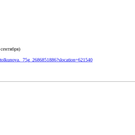
 сентября)
_v.tolkunova._75g_2686851886?slocation=621540