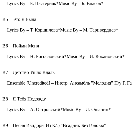
Lyrics By – Б. Пастернак*Music By – Б. Власов*
B5 Это Я Была
Lyrics By – Т. Коршилова*Music By – М. Таривердиев*
B6 Пойми Меня
Lyrics By – Н. Богословский*Music By – И. Кохановский*
B7 Детство Ушло Вдаль
Ensemble [Uncredited] – Инстр. Ансамбль "Мелодия" П/у Г. Г
B8 Я Тебя Подожду
Lyrics By – А. Островский*Music By – Л. Ошанин*
B9 Песня Изидоры Из К/ф "Всадник Без Головы"