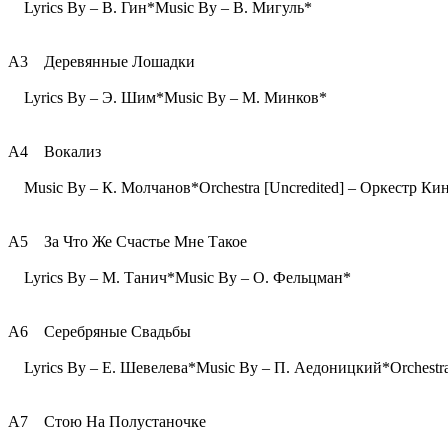
Lyrics By – В. Гин*Music By – В. Мигуль*
A3 Деревянные Лошадки
Lyrics By – Э. Шим*Music By – М. Минков*
A4 Вокализ
Music By – К. Молчанов*Orchestra [Uncredited] – Оркестр Ки
A5 За Что Же Счастье Мне Такое
Lyrics By – М. Танич*Music By – О. Фельцман*
A6 Серебряные Свадьбы
Lyrics By – Е. Шевелева*Music By – П. Аедоницкий*Orchestra
A7 Стою На Полустаночке