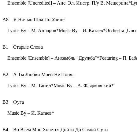
Ensemble [Uncredited] – Анс. Эл. Инстр. П/у В. Мещерина*Lyr
A8 Я Ночью Шла По Улице
Lyrics By – М. Анчаров*Music By – И. Катаев*Orchestra [Uncr
B1 Старые Слова
Ensemble [Ensemble] – Ансамбль "Дружба"*Featuring – П. Баб
B2 А Ты Любви Моей Не Понял
Lyrics By – М. Танич*Music By – А. Флярковский*
B3 Фуга
Music By – И. Катаев*
B4 Во Всем Мне Хочется Дойти До Самой Сути