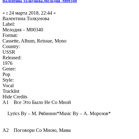
Валентина Толкунова.Мелодия -М00340
«
:
24 марта 2018, 22:44 »
Валентина Толкунова
Label:
Мелодия ‎– М00340
Format:
Cassette, Album, Reissue, Mono
Country:
USSR
Released:
1976
Genre:
Pop
Style:
Vocal
Tracklist
Hide Credits
A1 Все Это Было Не Со Мной
Lyrics By – М. Рябинин*Music By – А. Морозов*
A2 Поговори Со Мною, Мама