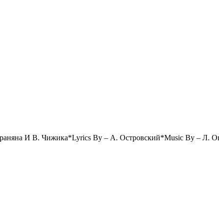
араняна И В. Чижика*Lyrics By – А. Островский*Music By – Л. 