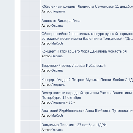
Юбилейный концерт Людмилы Семёновой 11 декабря
Автор
Людмила
Анонс от Виктора Гина
Автор
Оксана
Общероссийский фестиваль-конкурс русской народн
эстрадной песни имени Валентины Толкуновой - "Душ
Автор
MaKoUr
Концерт Патриаршего Хора Данилова монастыря
Автор
Оксана
Творческий вечер Ларисы Рубальской
Автор
Оксана
Концерт "Андрей Петров. Музыка. Песни. Любовь" ЦД
Автор
Людмила
Вечер памяти народной артистки России Валентины Т
Петербурге 12 октября
Автор
Людмила
«
1
2
»
Анатолий ЯдрЫшников и Анна Шибкова. Путешестви
Автор
MaKoUr
Владимир Пипекин - 27 ноября. ЦДРИ
Автор
Оксана