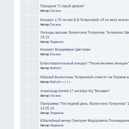
Праздник "Старый дворик"
Автор
Оксана
Концерт к 70-летию В.В.Толкуновой «Я не могу иначе»
Автор
Оксана
Легенды музыки. Валентина Толкунова. Телеканал Зве
19.15
Автор
Людмила
Концерт Владимира Цветаева
Автор
Оксана
Благотворительный концерт "Песни великих женщин"
Автор
MaKoUr
Юбилей Валентины Толкуновой отметят на Первом к
Автор
MaKoUr
«
1
2
»
Александр Бичёв 27 октября КЦ "Москвич"
Автор
Оксана
Программа "Последний день. Валентина Толкунова" 1
14.05.16
Автор
Людмила
Юбилейный вечер Григория Фёдоровича Пономаренко
Автор
Людмила