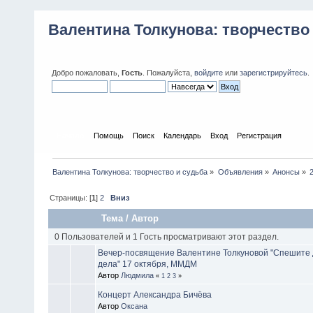
Валентина Толкунова: творчество
Добро пожаловать,
Гость
. Пожалуйста,
войдите
или
зарегистрируйтесь
.
Начало
Помощь
Поиск
Календарь
Вход
Регистрация
Валентина Толкунова: творчество и судьба
»
Объявления
»
Анонсы
»
Страницы: [
1
]
2
Вниз
Тема
/
Автор
0 Пользователей и 1 Гость просматривают этот раздел.
Вечер-посвящение Валентине Толкуновой "Спешите
дела" 17 октября, ММДМ
Автор
Людмила
«
1
2
3
»
Концерт Александра Бичёва
Автор
Оксана