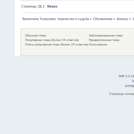
Страницы: [
1
]
2
Вверх
Валентина Толкунова: творчество и судьба
»
Объявления
»
Анонсы
»
Обычная тема
Заблокированная тема
Популярная тема (более 15 ответов)
Прикрепленная тема
Очень популярная тема (более 25 ответов)
Голосование
SMF 2.0.1
S
XHTM
Страница сгенер