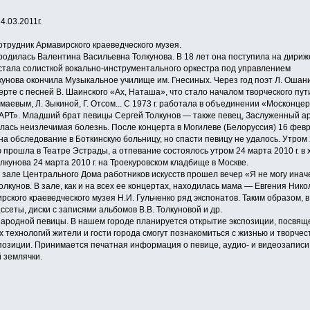
4.03.2011г.
отрудник Армавирского краеведческого музея.
 родилась Валентина Васильевна Толкунова. В 18 лет она поступила на дири
 стала солисткой вокально-инструментального оркестра под управлением
олкунова окончила Музыкальное училище им. Гнесиных. Через год поэт Л. Оша
рте с песней В. Шаинского «Ах, Наташа», что стало началом творческого пу
омаевым, Л. Зыкиной, Г. Отсом... С 1973 г. работала в объединении «Москонц
АРТ». Младший брат певицы Сергей Толкунов — также певец, Заслуженный арт
илась неизлечимая болезнь. После концерта в Могилеве (Белоруссия) 16 фев
а обследование в Боткинскую больницу, но спасти певицу не удалось. Утром 
прошла в Театре Эстрады, а отпевание состоялось утром 24 марта 2010 г. в
лкунова 24 марта 2010 г. на Троекуровском кладбище в Москве.
ом зале Центрального Дома работников искусств прошел вечер «Я не могу ин
олкунов. В зале, как и на всех ее концертах, находилась мама — Евгения Ник
рского краеведческого музея Н.И. Гульченко ряд экспонатов. Таким образом,
ссеты, диски с записями альбомов В.В. Толкуновой и др.
народной певицы. В нашем городе планируется открытие экспозиции, посвящ
технологий жители и гости города смогут познакомиться с жизнью и творчест
позиции. Принимается печатная информация о певице, аудио- и видеозапис
 землячки.