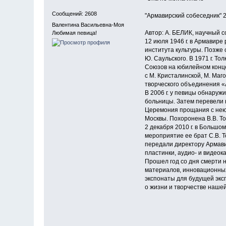
Сообщений: 2608
"Армавирский собеседник" 2
Валентина Васильевна-Моя
Автор: А. БЕЛИК, научный с
Любимая певица!
12 июля 1946 г. в Армавире
института культуры. Позже
Ю. Саульского. В 1971 г. Т
Союзов на юбилейном конце
с М. Кристалинской, М. Маг
творческого объединения «
В 2006 г. у певицы обнаруж
больницы. Затем перевели н
Церемония прощания с нею 
Москвы. Похоронена В.В. То
2 декабря 2010 г. в Больш
мероприятие ее брат С.В. Т
передали директору Армави
пластинки, аудио- и видеока
Прошел год со дня смерти 
материалов, инновационных 
экспонаты для будущей экс
о жизни и творчестве нашей