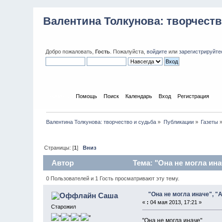
Валентина Толкунова: творчеств
Добро пожаловать,
Гость
. Пожалуйста,
войдите
или
зарегистрируйте
Начало
Помощь
Поиск
Календарь
Вход
Регистрация
Валентина Толкунова: творчество и судьба
»
Публикации
»
Газеты
Страницы: [
1
]
Вниз
Автор
Тема: "Она не могла ина
0 Пользователей и 1 Гость просматривают эту тему.
"Она не могла иначе", "
Саша
«
:
04 мая 2013, 17:21 »
Старожил
"Она не могла иначе"