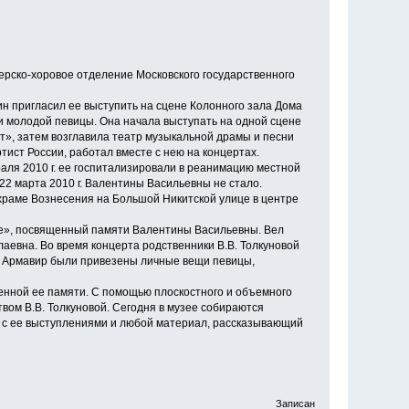
жерско-хоровое отделение Московского государственного
нин пригласил ее выступить на сцене Колонного зала Дома
ти молодой певицы. Она начала выступать на одной сцене
ерт», затем возглавила театр музыкальной драмы и песни
ист России, работал вместе с нею на концертах.
раля 2010 г. ее госпитализировали в реанимацию местной
22 марта 2010 г. Валентины Васильевны не стало.
 храме Вознесения на Большой Никитской улице в центре
аче», посвященный памяти Валентины Васильевны. Вел
олаевна. Во время концерта родственники В.В. Толкуновой
 в Армавир были привезены личные вещи певицы,
енной ее памяти. С помощью плоскостного и объемного
вом В.В. Толкуновой. Сегодня в музее собираются
и с ее выступлениями и любой материал, рассказывающий
Записан