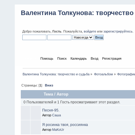
Валентина Толкунова: творчество
Добро пожаловать,
Гость
. Пожалуйста,
войдите
или
зарегистрируйтесь
.
Начало
Помощь
Поиск
Календарь
Вход
Регистрация
Валентина Толкунова: творчество и судьба
»
Фотоальбом
»
Фотографии
Страницы: [
1
]
Вниз
Тема
/
Автор
0 Пользователей и 1 Гость просматривают этот раздел.
Песня-95.
Автор
Саша
Я росинка твоя, россиянка
Автор
MaKoUr