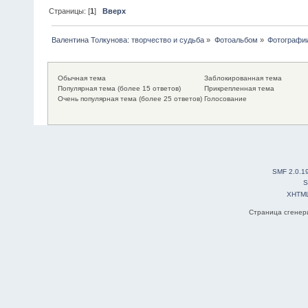
Страницы: [
1
]
Вверх
Валентина Толкунова: творчество и судьба
»
Фотоальбом
»
Фотографии
Обычная тема
Заблокированная тема
Популярная тема (более 15 ответов)
Прикрепленная тема
Очень популярная тема (более 25 ответов)
Голосование
SMF 2.0.1
S
XHTM
Страница сгенери