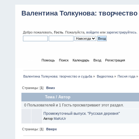
Валентина Толкунова: творчество
Добро пожаловать,
Гость
. Пожалуйста,
войдите
или
зарегистрируйтесь
.
Начало
Помощь
Поиск
Календарь
Вход
Регистрация
Валентина Толкунова: творчество и судьба
»
Видеотека
»
Песня года
»
Страницы: [
1
]
Вниз
Тема
/
Автор
0 Пользователей и 1 Гость просматривают этот раздел.
Промежуточный выпуск. "Русская деревня"
Автор
MaKoUr
Страницы: [
1
]
Вверх