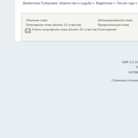
Валентина Толкунова: творчество и судьба
»
Видеотека
»
Песня года
»
Обычная тема
Заблокированная тема
Популярная тема (более 15 ответов)
Прикрепленная тема
Очень популярная тема (более 25 ответов)
Голосование
SMF 2.0.1
S
XHTM
Страница сгенери