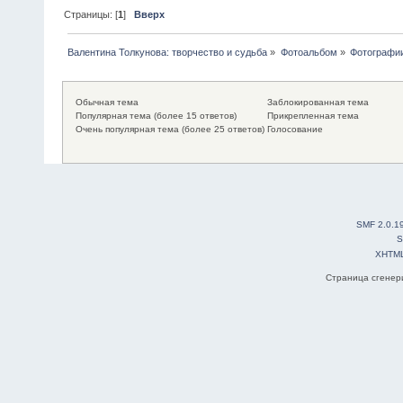
Страницы: [
1
]
Вверх
Валентина Толкунова: творчество и судьба
»
Фотоальбом
»
Фотографии
Обычная тема
Заблокированная тема
Популярная тема (более 15 ответов)
Прикрепленная тема
Очень популярная тема (более 25 ответов)
Голосование
SMF 2.0.1
S
XHTM
Страница сгенери