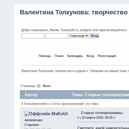
Валентина Толкунова: творчество
Добро пожаловать,
Гость
. Пожалуйста,
войдите
или
зарегистрируйтесь
.
Начало
Помощь
Поиск
Календарь
Вход
Регистрация
Валентина Толкунова: творчество и судьба
»
Общение на общие темы
Страницы: [
1
]
Вниз
Автор
Тема: Старые телепрограм
0 Пользователей и 1 Гость просматривают эту тему.
Старые телепрограммы
MaKoUr
«
:
03 марта 2020, 09:26 »
Administrator
Старожил
Смотрите, какой замечательн